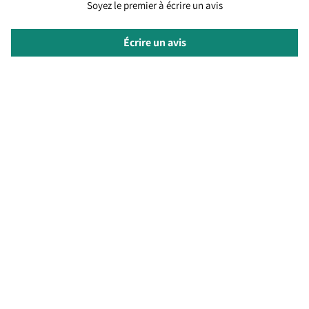
Soyez le premier à écrire un avis
Écrire un avis
SERVICE CLIENT
Termes & Conditions
Envois & Retours
Click & Collect
Contactez-nous
À PROPOS DE NOUS