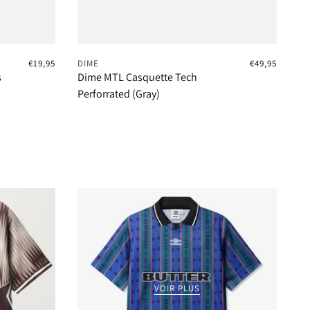
€19,95
DIME
€49,95
s
Dime MTL Casquette Tech
Perforrated (Gray)
VOIR PLUS