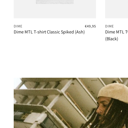
DIME
€49,95
DIME
Dime MTL T-shirt Classic Spiked (Ash)
Dime MTL T
(Black)