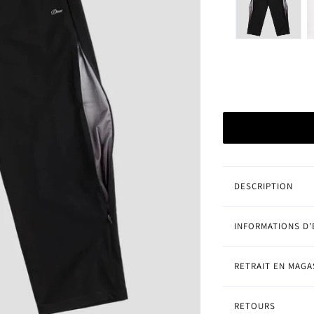
hirts
ls
talons
teaux enfants
Chausse
Last r
Vans
Sacs
DESCRIPTION
INFORMATIONS D'
RETRAIT EN MAGA
RETOURS